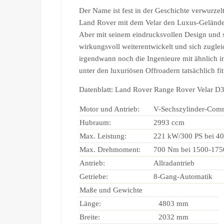
Der Name ist fest in der Geschichte verwurzelt
Land Rover mit dem Velar den Luxus-Gelände
Aber mit seinem eindrucksvollen Design und 
wirkungsvoll weiterentwickelt und sich zuglei
irgendwann noch die Ingenieure mit ähnlich i
unter den luxuriösen Offroadern tatsächlich fit 
Datenblatt: Land Rover Range Rover Velar D
Motor und Antrieb:
V-Sechszylinder-Comm
Hubraum:
2993 ccm
Max. Leistung:
221 kW/300 PS bei 4
Max. Drehmoment:
700 Nm bei 1500-175
Antrieb:
Allradantrieb
Getriebe:
8-Gang-Automatik
Maße und Gewichte
Länge:
4803 mm
Breite:
2032 mm