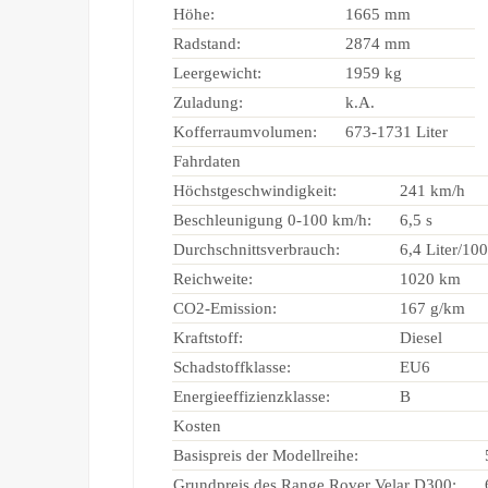
Höhe:
1665 mm
Radstand:
2874 mm
Leergewicht:
1959 kg
Zuladung:
k.A.
Kofferraumvolumen:
673-1731 Liter
Fahrdaten
Höchstgeschwindigkeit:
241 km/h
Beschleunigung 0-100 km/h:
6,5 s
Durchschnittsverbrauch:
6,4 Liter/10
Reichweite:
1020 km
CO2-Emission:
167 g/km
Kraftstoff:
Diesel
Schadstoffklasse:
EU6
Energieeffizienzklasse:
B
Kosten
Basispreis der Modellreihe:
Grundpreis des Range Rover Velar D300: