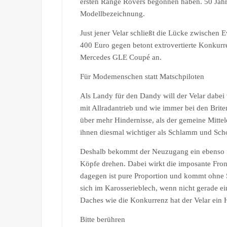
ersten Range Rovers begonnen haben. 50 Jahre 
Modellbezeichnung.
Just jener Velar schließt die Lücke zwischen 
400 Euro gegen betont extrovertierte Konku
Mercedes GLE Coupé an.
Für Modemenschen statt Matschpiloten
Als Landy für den Dandy will der Velar dabei 
mit Allradantrieb und wie immer bei den Brite
über mehr Hindernisse, als der gemeine Mittel
ihnen diesmal wichtiger als Schlamm und Scho
Deshalb bekommt der Neuzugang ein ebenso fri
Köpfe drehen. Dabei wirkt die imposante Front
dagegen ist pure Proportion und kommt ohne S
sich im Karosserieblech, wenn nicht gerade ei
Daches wie die Konkurrenz hat der Velar ein 
Bitte berühren