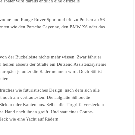
später wird daraus endlich eine offizielle
Evoque und Range Rover Sport und tritt zu Preisen ab 56
rrenten wie den Porsche Cayenne, den BMW X6 oder das
von der Buckelpiste nichts mehr wissen. Zwar fährt er
n helfen abseits der Straße ein Dutzend Assistenzsysteme
europäer je unter die Räder nehmen wird. Doch Stil ist
tter.
sches wie futuristisches Design, nach dem sich alle
 noch am vertrautesten. Die aalglatte Silhouette
icken oder Kanten aus. Selbst die Türgriffe verstecken
ne Hand nach ihnen greift. Und statt eines Coupé-
Heck wie eine Yacht auf Rädern.