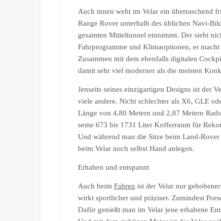
Auch innen weht im Velar ein überraschend f
Range Rover unterhalb des üblichen Navi-Bild
gesamten Mitteltunnel einnimmt. Der sieht nich
Fahrprogramme und Klimaoptionen, er macht a
Zusammen mit dem ebenfalls digitalen Cockpi
damit sehr viel moderner als die meisten Konk
Jenseits seines einzigartigen Designs ist der
viele andere. Nicht schlechter als X6, GLE ode
Länge von 4,80 Metern und 2,87 Metern Radsta
seine 673 bis 1731 Liter Kofferraum für Rekord
Und während man die Sitze beim Land-Rover
beim Velar noch selbst Hand anlegen.
Erhaben und entspannt
Auch beim
Fahren
ist der Velar nur gehobener
wirkt sportlicher und präziser. Zumindest Po
Dafür genießt man im Velar jene erhabene En