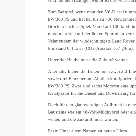
Und mit dem richtigen Motor ist der Velar auch
Zum Beispiel, wenn man den V6-Diesel nimmt.
kW/300 PS und hat bei bis zu 700 Newtonmeter
Brocken leichtes Spiel. Von 0 auf 100 km/h i
muss man sich auf der linken Spur nicht verst
Velar zudem der windschnittigste Land Rover a
Prüfstand 6,4 Liter (CO2-Ausstoß 167 g/km).
Unter der Haube muss die Zukunft warten
Alternativ bieten die Briten noch zwei 2,0-L
sowie drei Benziner an. Ähnlich konfiguriert
kW/380 PS. Zwar sind sechs Motoren eine üpp
Katalysator für die Diesel und Downsizing für
Doch für den glaubwürdigen Aufbruch in eine 
Bausteine wie ein 48-Volt-Mildhybrid oder ein
weiter, und die Zukunft muss warten.
Fazit: Unter altem Namen zu neuen Ufern