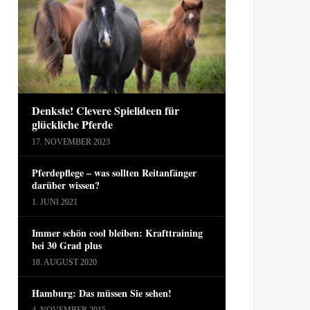
Denkste! Clevere Spielideen für
glückliche Pferde
17. NOVEMBER 2023
Pferdepflege – was sollten Reitanfänger
darüber wissen?
1. JUNI 2021
Immer schön cool bleiben: Krafttraining
bei 30 Grad plus
18. AUGUST 2020
Hamburg: Das müssen Sie sehen!