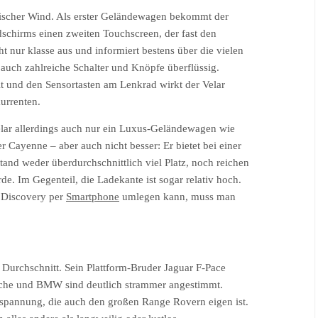
rischer Wind. Als erster Geländewagen bekommt der
schirms einen zweiten Touchscreen, der fast den
t nur klasse aus und informiert bestens über die vielen
uch zahlreiche Schalter und Knöpfe überflüssig.
t und den Sensortasten am Lenkrad wirkt der Velar
urrenten.
 Velar allerdings auch nur ein Luxus-Geländewagen wie
r Cayenne – aber auch nicht besser: Er bietet bei einer
nd weder überdurchschnittlich viel Platz, noch reichen
e. Im Gegenteil, die Ladekante ist sogar relativ hoch.
 Discovery per
Smartphone
umlegen kann, muss man
 Durchschnitt. Sein Plattform-Bruder Jaguar F-Pace
rsche und BMW sind deutlich strammer angestimmt.
tspannung, die auch den großen Range Rovern eigen ist.