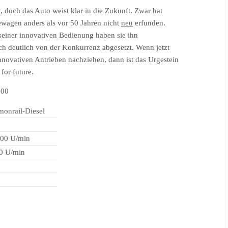
, doch das Auto weist klar in die Zukunft. Zwar hat
wagen anders als vor 50 Jahren nicht
neu
erfunden.
seiner innovativen Bedienung haben sie ihn
ch deutlich von der Konkurrenz abgesetzt. Wenn jetzt
nnovativen Antrieben nachziehen, dann ist das Urgestein
for future.
300
onrail-Diesel
000 U/min
0 U/min