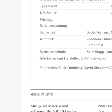
Typklassen:
Kfz-Steuer:
Wichtige
Serienausstattung
Sicherheit:
Sechs Airbags, 
Komfort:
2-Zonen-Klimaau
Tempomat
Spritspartechnik:
Start-Stopp-Aut
Alle Daten laut Hersteller, GDV, Schwacke
Fotocredits: Nick Dimbleby,David Shepherd,
MEHR IN AUTO
Abzüge bei Material und
Zum Dur
Software: Der VW ID3 im Test
Jazz nur