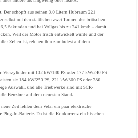
 alles andere als langweilig oder lustlos.
 Der schöpft aus seinen 3,0 Litern Hubraum 221
 selbst mit den stattlichen zwei Tonnen des britischen
n 6,5 Sekunden und bei Vollgas bis zu 241 km/h – damit
ecken. Weil der Motor frisch entwickelt wurde und der
ller Zeiten ist, reichen ihm zumindest auf dem
iter-Vierzylinder mit 132 kW/180 PS oder 177 kW/240 PS
, leisten sie 184 kW/250 PS, 221 kW/300 PS oder 280
ige Auswahl, und alle Triebwerke sind mit SCR-
 die Benziner auf dem neuesten Stand.
neue Zeit fehlen dem Velar ein paar elektrische
e Plug-In-Batterie. Da ist die Konkurrenz ein bisschen