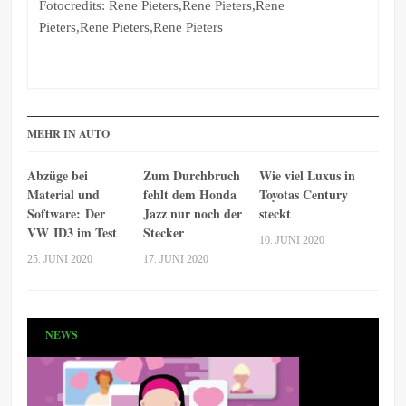
Fotocredits: Rene Pieters,Rene Pieters,Rene
Pieters,Rene Pieters,Rene Pieters
MEHR IN AUTO
Abzüge bei
Zum Durchbruch
Wie viel Luxus in
Material und
fehlt dem Honda
Toyotas Century
Software: Der
Jazz nur noch der
steckt
VW ID3 im Test
Stecker
10. JUNI 2020
25. JUNI 2020
17. JUNI 2020
NEWS