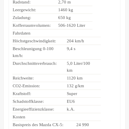
Radstand:
2,70 m
Leergewicht:
1460 kg
Zuladung:
650 kg
Kofferraumvolumen:
506-1620 Liter
Fahrdaten
Höchstgeschwindigkeit:
204 km/h
Beschleunigung 0-100
9,4 s
km/h:
Durchschnittsverbrauch:
5,0 Liter/100
km
Reichweite:
1120 km
CO2-Emission:
132 g/km
Kraftstoff:
Super
Schadstoffklasse:
EU6
Energieeffizienzklasse:
k.A.
Kosten
Basispreis des Mazda CX-5:
24 990