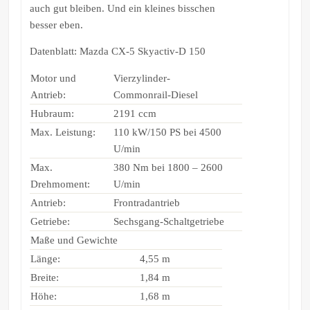
auch gut bleiben. Und ein kleines bisschen
besser eben.
Datenblatt: Mazda CX-5 Skyactiv-D 150
Motor und
Vierzylinder-
Antrieb:
Commonrail-Diesel
Hubraum:
2191 ccm
Max. Leistung:
110 kW/150 PS bei 4500
U/min
Max.
380 Nm bei 1800 – 2600
Drehmoment:
U/min
Antrieb:
Frontradantrieb
Getriebe:
Sechsgang-Schaltgetriebe
Maße und Gewichte
Länge:
4,55 m
Breite:
1,84 m
Höhe:
1,68 m