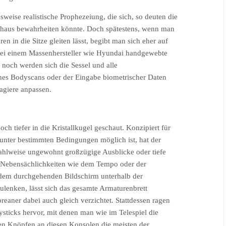
sweise realistische Prophezeiung, die sich, so deuten die
rchaus bewahrheiten könnte. Doch spätestens, wenn man
n in die Sitze gleiten lässt, begibt man sich eher auf
bei einem Massenhersteller wie Hyundai handgewebte
 noch werden sich die Sessel und alle
ines Bodyscans oder der Eingabe biometrischer Daten
giere anpassen.
h tiefer in die Kristallkugel geschaut. Konzipiert für
 unter bestimmten Bedingungen möglich ist, hat der
wahlweise ungewohnt großzügige Ausblicke oder tiefe
t Nebensächlichkeiten wie dem Tempo oder der
em durchgehenden Bildschirm unterhalb der
lenken, lässt sich das gesamte Armaturenbrett
eaner dabei auch gleich verzichtet. Stattdessen ragen
ysticks hervor, mit denen man wie im Telespiel die
en Knöpfen an diesen Konsolen die meisten der