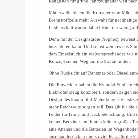
Ranglisten für grüne Fahrzeugbauer weit nach
Mittlerweile bieten die Koreaner vom Mild- ü
Brennstoffzelle mehr Auswahl für nachhaltige
Leidenschaft waren dabei bisher ein wenig auf 
Denn mit der Designstudie Prophecy beweist
inszenieren kann. Und selbst wenn es das Showc
dem Einzelstück ein vielversprechendes wie na
Konzept seinen Weg auf die Straße finden.
Ohne Rücksicht auf Benziner oder Diesel entw
Die Entwickler haben die Hyundai-Studie nicht
Elektrofahrzeug konzipiert, sondern zeigen si
Design des knapp fünf Meter langen Viersitzer
mehr Reichweite sorgen soll. Das gilt für die
Felder für Front- und Heckbeleuchtung. Und d
keinen Benziner und hinten keinen großen Tan
eine Ananas und die Batterien im Wagenbode
auseinanderrücken und so viel Platz für die Pa