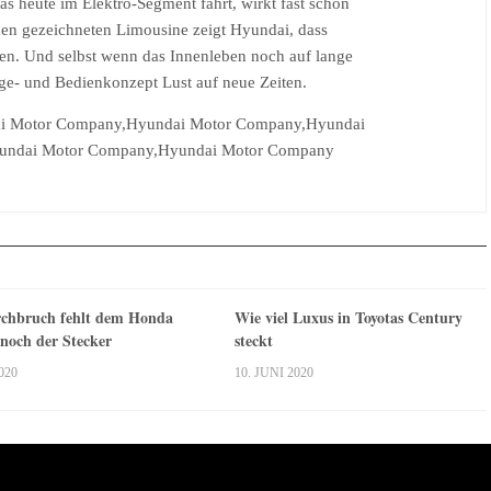
 heute im Elektro-Segment fährt, wirkt fast schon
men gezeichneten Limousine zeigt Hyundai, dass
tehen. Und selbst wenn das Innenleben noch auf lange
ge- und Bedienkonzept Lust auf neue Zeiten.
ai Motor Company,Hyundai Motor Company,Hyundai
undai Motor Company,Hyundai Motor Company
chbruch fehlt dem Honda
Wie viel Luxus in Toyotas Century
 noch der Stecker
steckt
020
10. JUNI 2020