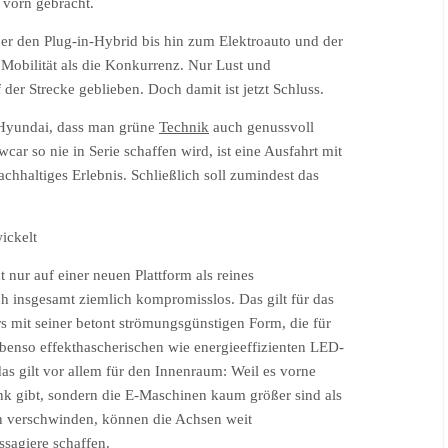
 vorn gebracht.
ber den Plug-in-Hybrid bis hin zum Elektroauto und der
 Mobilität als die Konkurrenz. Nur Lust und
der Strecke geblieben. Doch damit ist jetzt Schluss.
 Hyundai, dass man grüne
Technik
auch genussvoll
ar so nie in Serie schaffen wird, ist eine Ausfahrt mit
chhaltiges Erlebnis. Schließlich soll zumindest das
ickelt
 nur auf einer neuen Plattform als reines
ch insgesamt ziemlich kompromisslos. Das gilt für das
s mit seiner betont strömungsgünstigen Form, die für
 ebenso effekthascherischen wie energieeffizienten LED-
as gilt vor allem für den Innenraum: Weil es vorne
k gibt, sondern die E-Maschinen kaum größer sind als
n verschwinden, können die Achsen weit
ssagiere schaffen.