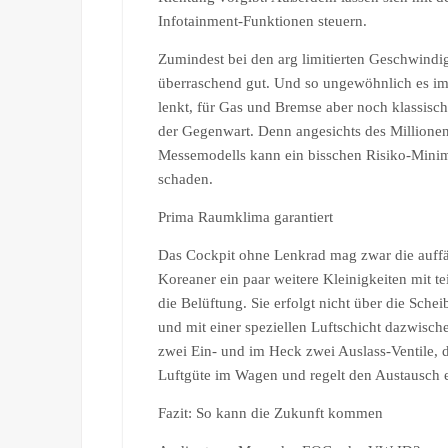
Infotainment-Funktionen steuern.
Zumindest bei den arg limitierten Geschwindig
überraschend gut. Und so ungewöhnlich es im
lenkt, für Gas und Bremse aber noch klassisch
der Gegenwart. Denn angesichts des Millionen
Messemodells kann ein bisschen Risiko-Minim
schaden.
Prima Raumklima garantiert
Das Cockpit ohne Lenkrad mag zwar die auffäl
Koreaner ein paar weitere Kleinigkeiten mit t
die Belüftung. Sie erfolgt nicht über die Schei
und mit einer speziellen Luftschicht dazwische
zwei Ein- und im Heck zwei Auslass-Ventile, d
Luftgüte im Wagen und regelt den Austausch ef
Fazit: So kann die Zukunft kommen