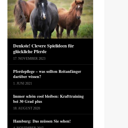
Denkste! Clevere Spielideen für
glückliche Pferde
17. NOVEMBER 2023
Pferdepflege – was sollten Reitanfänger
darüber wissen?
1. JUNI 2021
Immer schön cool bleiben: Krafttraining
bei 30 Grad plus
18. AUGUST 2020
Hamburg: Das müssen Sie sehen!