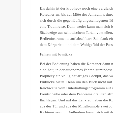
Bis dahin ist der Prophecy noch eine vergleich
Koreaner an, bis zur Mitte des Jahrzehnts du
sich durch die gegenläufig angeschlagenen Türe
eine Traumreise. Denn weder kann man sich 
Sitzbezüge aus schottischem Tartan vorstellen,
Bedieninstrumente auf absehbare Zeit dank e
dem Körperbau und dem Wohlgefühl der Passa
Fahren
mit Joysticks
Bei der Bedienung haben die Koreaner dann noc
eine Zeit, in der autonomes Fahren zumindest
Prophecy ein völlig neuartiges Cockpit, das 
Einblicke bietet. Denn um den Blick nicht mi
Reichweite vom Unterhaltungsprogramm auf d
Frontscheibe oder dem Panorama draußen abzu
flachlegen. Und auf das Lenkrad haben die Kor
aus der Tür und aus der Mittelkonsole zwei Jo
Richtung vorgibt. Außerdem lassen sich mit d