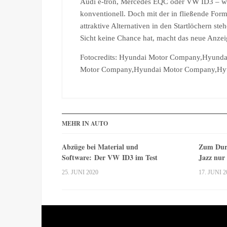
Audi e-tron, Mercedes EQC oder VW ID3 – was
konventionell. Doch mit der in fließende For
attraktive Alternativen in den Startlöchern s
Sicht keine Chance hat, macht das neue Anzei
Fotocredits: Hyundai Motor Company,Hyund
Motor Company,Hyundai Motor Company,Hy
MEHR IN AUTO
Abzüge bei Material und
Zum Dur
Software: Der VW ID3 im Test
Jazz nur
25. JUNI 2020
17. JUNI 2