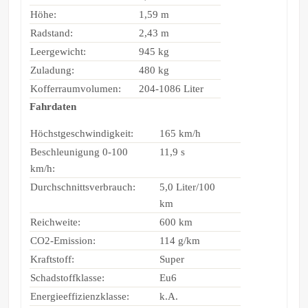
Höhe:
1,59 m
Radstand:
2,43 m
Leergewicht:
945 kg
Zuladung:
480 kg
Kofferraumvolumen:
204-1086 Liter
Fahrdaten
Höchstgeschwindigkeit:
165 km/h
Beschleunigung 0-100
11,9 s
km/h:
Durchschnittsverbrauch:
5,0 Liter/100
km
Reichweite:
600 km
CO2-Emission:
114 g/km
Kraftstoff:
Super
Schadstoffklasse:
Eu6
Energieeffizienzklasse:
k.A.