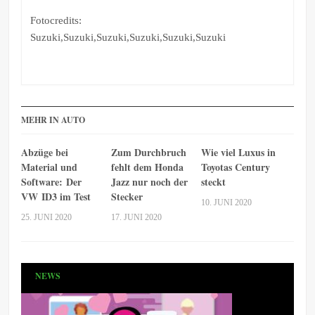
Fotocredits:
Suzuki,Suzuki,Suzuki,Suzuki,Suzuki,Suzuki
MEHR IN AUTO
Abzüge bei
Zum Durchbruch
Wie viel Luxus in
Material und
fehlt dem Honda
Toyotas Century
Software: Der
Jazz nur noch der
steckt
VW ID3 im Test
Stecker
10. JUNI 2020
25. JUNI 2020
17. JUNI 2020
NEWS