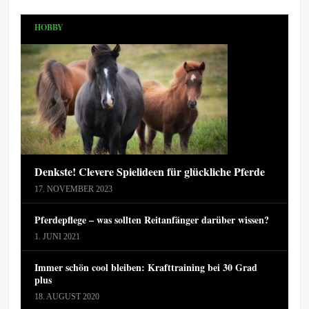
HOBBY
Denkste! Clevere Spielideen für glückliche Pferde
17. NOVEMBER 2023
Pferdepflege – was sollten Reitanfänger darüber wissen?
1. JUNI 2021
Immer schön cool bleiben: Krafttraining bei 30 Grad
plus
18. AUGUST 2020