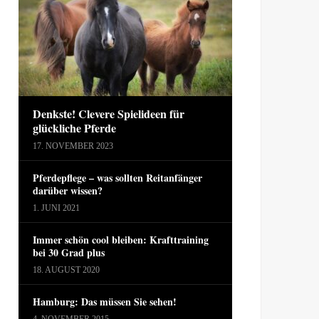
Denkste! Clevere Spielideen für
glückliche Pferde
17. NOVEMBER 2023
Pferdepflege – was sollten Reitanfänger
darüber wissen?
1. JUNI 2021
Immer schön cool bleiben: Krafttraining
bei 30 Grad plus
18. AUGUST 2020
Hamburg: Das müssen Sie sehen!