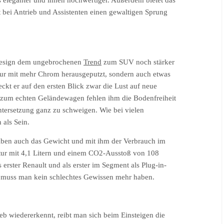
s eleganter und innen hochwertiger. Außerdem bietet das
bei Antrieb und Assistenten einen gewaltigen Sprung
Design dem ungebrochenen
Trend
zum SUV noch stärker
ur mit mehr Chrom herausgeputzt, sondern auch etwas
ckt er auf den ersten Blick zwar die Lust auf neue
 zum echten Geländewagen fehlen ihm die Bodenfreiheit
ntersetzung ganz zu schweigen. Wie bei vielen
 als Sein.
iben auch das Gewicht und mit ihm der Verbrauch im
ptur mit 4,1 Litern und einem CO2-Ausstoß von 108
 erster Renault und als erster im Segment als Plug-in-
 muss man kein schlechtes Gewissen mehr haben.
 wiedererkennt, reibt man sich beim Einsteigen die