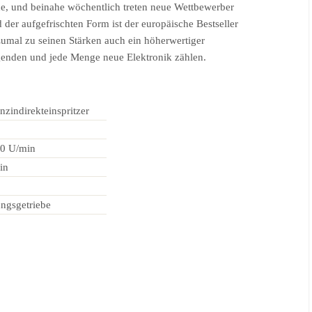
de, und beinahe wöchentlich treten neue Wettbewerber
der aufgefrischten Form ist der europäische Bestseller
 Zumal zu seinen Stärken auch ein höherwertiger
genden und jede Menge neue Elektronik zählen.
zindirekteinspritzer
00 U/min
in
ngsgetriebe