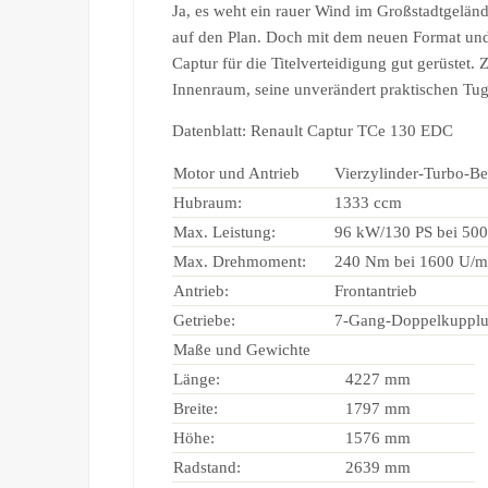
Ja, es weht ein rauer Wind im Großstadtgelän
auf den Plan. Doch mit dem neuen Format und 
Captur für die Titelverteidigung gut gerüstet.
Innenraum, seine unverändert praktischen Tu
Datenblatt: Renault Captur TCe 130 EDC
Motor und Antrieb
Vierzylinder-Turbo-Ben
Hubraum:
1333 ccm
Max. Leistung:
96 kW/130 PS bei 50
Max. Drehmoment:
240 Nm bei 1600 U/m
Antrieb:
Frontantrieb
Getriebe:
7-Gang-Doppelkupplu
Maße und Gewichte
Länge:
4227 mm
Breite:
1797 mm
Höhe:
1576 mm
Radstand:
2639 mm