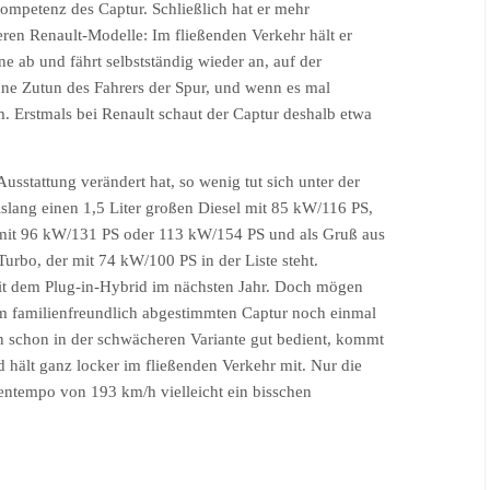
Kompetenz des Captur. Schließlich hat er mehr
ren Renault-Modelle: Im fließenden Verkehr hält er
e ab und fährt selbstständig wieder an, auf der
hne Zutun des Fahrers der Spur, und wenn es mal
m. Erstmals bei Renault schaut der Captur deshalb etwa
sstattung verändert hat, so wenig tut sich unter der
slang einen 1,5 Liter großen Diesel mit 85 kW/116 PS,
r mit 96 kW/131 PS oder 113 kW/154 PS und als Gruß aus
Turbo, der mit 74 kW/100 PS in der Liste steht.
mit dem Plug-in-Hybrid im nächsten Jahr. Doch mögen
 im familienfreundlich abgestimmten Captur noch einmal
an schon in der schwächeren Variante gut bedient, kommt
hält ganz locker im fließenden Verkehr mit. Nur die
entempo von 193 km/h vielleicht ein bisschen