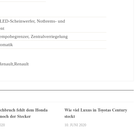
 LED-Scheinwerfer, Notbrems- und
ent
empobegrenzer, Zentralverriegelung
tomatik
Renault,Renault
chbruch fehlt dem Honda
Wie viel Luxus in Toyotas Century
 noch der Stecker
steckt
020
10. JUNI 2020