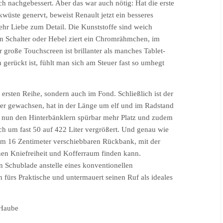
h nachgebessert. Aber das war auch nötig: Hat die erste
ikwüste genervt, beweist Renault jetzt ein besseres
hr Liebe zum Detail. Die Kunststoffe sind weich
n Schalter oder Hebel ziert ein Chromrähmchen, im
r große Touchscreen ist brillanter als manches Tablet-
 gerückt ist, fühlt man sich am Steuer fast so umhegt
r ersten Reihe, sondern auch im Fond. Schließlich ist der
er gewachsen, hat in der Länge um elf und im Radstand
er nun den Hinterbänklern spürbar mehr Platz und zudem
ch um fast 50 auf 422 Liter vergrößert. Und genau wie
um 16 Zentimeter verschiebbaren Rückbank, mit der
en Kniefreiheit und Kofferraum finden kann.
n Schublade anstelle eines konventionellen
fürs Praktische und untermauert seinen Ruf als ideales
 Haube