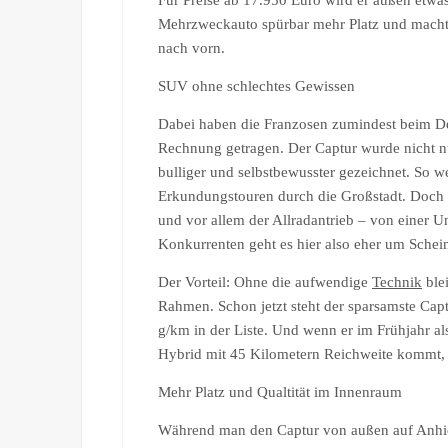
Für Preise ab 17.950 Euro wird er außen etwa
Mehrzweckauto spürbar mehr Platz und macht 
nach vorn.
SUV ohne schlechtes Gewissen
Dabei haben die Franzosen zumindest beim 
Rechnung getragen. Der Captur wurde nicht n
bulliger und selbstbewusster gezeichnet. So we
Erkundungstouren durch die Großstadt. Doch
und vor allem der Allradantrieb – von einer U
Konkurrenten geht es hier also eher um Schein
Der Vorteil: Ohne die aufwendige
Technik
ble
Rahmen. Schon jetzt steht der sparsamste Ca
g/km in der Liste. Und wenn er im Frühjahr als
Hybrid mit 45 Kilometern Reichweite kommt,
Mehr Platz und Qualtität im Innenraum
Während man den Captur von außen auf Anhieb