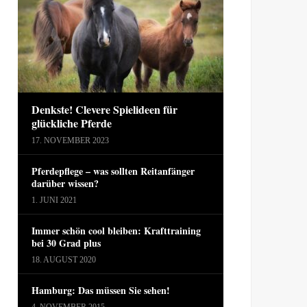
Denkste! Clevere Spielideen für
glückliche Pferde
17. NOVEMBER 2023
Pferdepflege – was sollten Reitanfänger
darüber wissen?
1. JUNI 2021
Immer schön cool bleiben: Krafttraining
bei 30 Grad plus
18. AUGUST 2020
Hamburg: Das müssen Sie sehen!