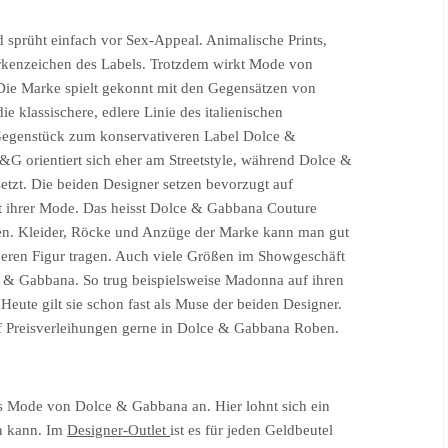
d sprüht einfach vor Sex-Appeal. Animalische Prints,
arkenzeichen des Labels. Trotzdem wirkt Mode von
Die Marke spielt gekonnt mit den Gegensätzen von
 klassischere, edlere Linie des italienischen
egenstück zum konservativeren Label Dolce &
 orientiert sich eher am Streetstyle, während Dolce &
tzt. Die beiden Designer setzen bevorzugt auf
t ihrer Mode. Das heisst Dolce & Gabbana Couture
ten. Kleider, Röcke und Anzüge der Marke kann man gut
geren Figur tragen. Auch viele Größen im Showgeschäft
 & Gabbana. So trug beispielsweise Madonna auf ihren
Heute gilt sie schon fast als Muse der beiden Designer.
f Preisverleihungen gerne in Dolce & Gabbana Roben.
ets Mode von Dolce & Gabbana an. Hier lohnt sich ein
en kann. Im
Designer-Outlet
ist es für jeden Geldbeutel