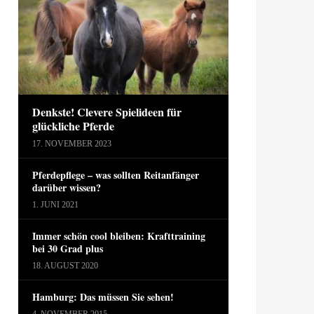
Denkste! Clevere Spielideen für
glückliche Pferde
17. NOVEMBER 2023
Pferdepflege – was sollten Reitanfänger
darüber wissen?
1. JUNI 2021
Immer schön cool bleiben: Krafttraining
bei 30 Grad plus
18. AUGUST 2020
Hamburg: Das müssen Sie sehen!