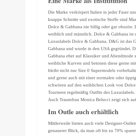
Eine Marke als Instititution
Die Marke verkörpert Italien in jeder Faser un
knappe Schnitte und exotische Stoffe sind M
Dolce & Gabbana nie billig oder gar obszön. 
weiblich und männlich. Dolce & Gabbana ist die
Luxuslabels Dolce & Gabbana. D&G ist das G
Gabbana und wurde in den USA gegründet. D&G
Gabbana eher auf Klassiker und Abendmode se
weibliche Kurven und betonen diese gerne mi
bleibt nicht nur Size 0 Supermodels vorbehal
und gerne auch mit einer normalen oder üppi
schwören auf den weiblichen Look von Dolce
Tourneen regelmäßig Outfits des Luxuslabels. 
Auch Traumfrau Monica Belucci zeigt sich au
Im Outle auch erhältlich
Mittlerweile bieten auch viele Designer-Outl
genauerer Blick, da man oft bis zu 70% spar