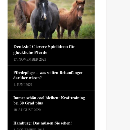
Denkste! Clevere Spielideen für
glückliche Pferde
17. NOVEMBER 2023
Pferdepflege – was sollten Reitanfänger
darüber wissen?
1. JUNI 2021
Immer schön cool bleiben: Krafttraining
bei 30 Grad plus
18. AUGUST 2020
Hamburg: Das müssen Sie sehen!