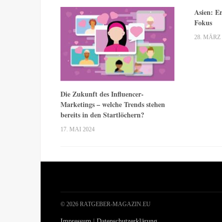
Asien: E
Fokus
28. MÄRZ 
Die Zukunft des Influencer-
Marketings – welche Trends stehen
bereits in den Startlöchern?
17. MAI 2024
© 2026 RATGEBER-MAGAZIN.EU
Impressum
|
Datenschutzerklärung