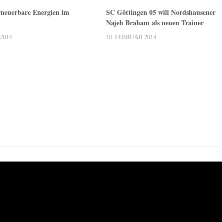
rneuerbare Energien im
SC Göttingen 05 will Nordshausener
Najeh Braham als neuen Trainer
2014
18. FEBRUAR 2014