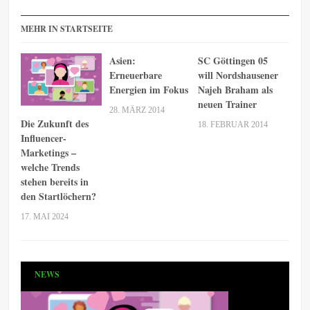
MEHR IN STARTSEITE
Asien:
SC Göttingen 05
Erneuerbare
will Nordshausener
Energien im Fokus
Najeh Braham als
neuen Trainer
28. MÄRZ 2014
Die Zukunft des
18. FEBRUAR 2014
Influencer-
Marketings –
welche Trends
stehen bereits in
den Startlöchern?
17. MAI 2024
NEWS